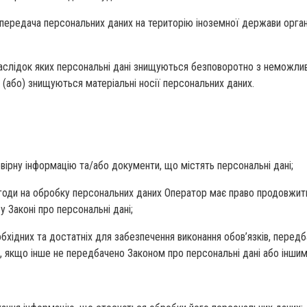
ередача персональних даних на територію іноземної держави органу
 внаслідок яких персональні дані знищуються безповоротно з неможл
 (або) знищуються матеріальні носії персональних даних.
вірну інформацію та/або документи, що містять персональні дані;
 згоди на обробку персональних даних Оператор має право продовжит
у Законі про персональні дані;
обхідних та достатніх для забезпечення виконання обов’язків, перед
, якщо інше не передбачено Законом про персональні дані або інши