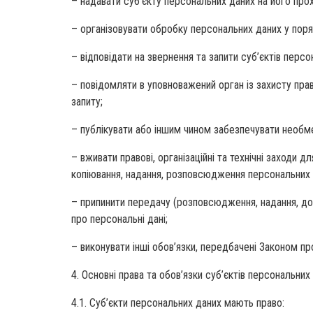
– надавати суб’єкту персональних даних на його про
– організовувати обробку персональних даних у пор
– відповідати на звернення та запити суб’єктів персо
– повідомляти в уповноважений орган із захисту пра
запиту;
– публікувати або іншим чином забезпечувати необм
– вживати правові, організаційні та технічні заходи 
копіювання, надання, розповсюдження персональних д
– припинити передачу (розповсюдження, надання, до
про персональні дані;
– виконувати інші обов’язки, передбачені Законом пр
4. Основні права та обов’язки суб’єктів персональних
4.1. Суб’єкти персональних даних мають право: