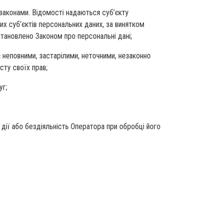
законами. Відомості надаються суб’єкту
их суб’єктів персональних даних, за винятком
становлено Законом про персональні дані;
є неповними, застарілими, неточними, незаконно
ту своїх прав;
уг;
дії або бездіяльність Оператора при обробці його