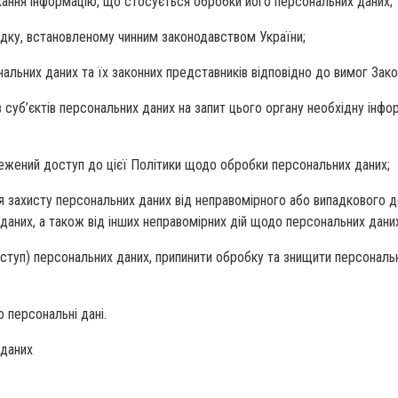
хання інформацію, що стосується обробки його персональних даних;
ядку, встановленому чинним законодавством України;
нальних даних та їх законних представників відповідно до вимог Зако
в суб’єктів персональних даних на запит цього органу необхідну інф
ежений доступ до цієї Політики щодо обробки персональних даних;
для захисту персональних даних від неправомірного або випадкового д
аних, а також від інших неправомірних дій щодо персональних дани
ступ) персональних даних, припинити обробку та знищити персональн
о персональні дані.
 даних