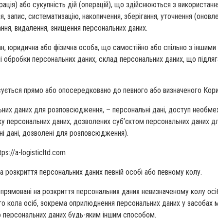
рація) або сукупність дій (операцій), що здійснюються з використан
 запис, систематизацію, накопичення, зберігання, уточнення (оновле
ання, видалення, знищення персональних даних.
ан, юридична або фізична особа, що самостійно або спільно з іншим
і обробки персональних даних, склад персональних даних, що підляга
осується прямо або опосередковано до певного або визначеного Кори
льних даних для розповсюдження, – персональні дані, доступ необме
ку персональних даних, дозволених суб’єктом персональних даних 
ні дані, дозволені для розповсюдження).
ps://a-logisticltd.com
на розкриття персональних даних певній особі або певному колу.
 спрямовані на розкриття персональних даних невизначеному колу осі
 кола осіб, зокрема оприлюднення персональних даних у засобах ма
о персональних даних будь-яким іншим способом.