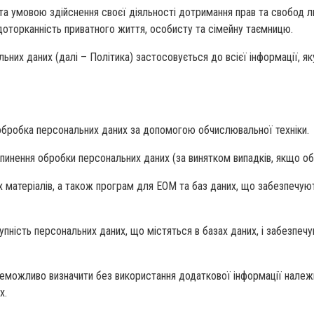
а умовою здійснення своєї діяльності дотримання прав та свобод л
едоторканність приватного життя, особисту та сімейну таємницю.
ьних даних (далі – Політика) застосовується до всієї інформації, я
обробка персональних даних за допомогою обчислювальної техніки.
пинення обробки персональних даних (за винятком випадків, якщо об
них матеріалів, а також програм для ЕОМ та баз даних, що забезпечу
пність персональних даних, що містяться в базах даних, і забезпечу
х неможливо визначити без використання додаткової інформації нале
х.