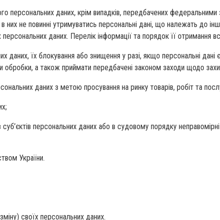
го персональних даних, крім випадків, передбачених федеральними 
в них не повинні утримуватись персональні дані, що належать до інш
их персональних даних. Перелік інформації та порядок її отримання в
х даних, їх блокування або знищення у разі, якщо персональні дані 
и обробки, а також приймати передбачені законом заходи щодо захис
сональних даних з метою просування на ринку товарів, робіт та посл
их;
суб’єктів персональних даних або в судовому порядку неправомірні 
ством України.
зміну) своїх персональних даних.