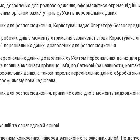
них, дозволених для розповсюдження, оформляється окремо від інши
ним органом захисту прав суб’єктів персональних даних.
лених для розповсюдження, Користувач надає Оператору безпосередн
ох робочих днів з моменту отримання зазначеної згоди Користувача о
б персональних даних, дозволених для розповсюдження.
персональних даних, дозволених суб’єктом персональних даних для 
а повинна включати прізвище, ім’я, по батькові (за наявності), конт
сональних даних, а також перелік персональних даних, обробка яких 
ором, якому вона надіслана.
них для розповсюдження, припиняє свою дію з моменту надходження О
онній та справедливій основі.
ненням конкретних, наперед визначених та законних цілей. Не допус