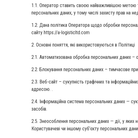
1.1. Оператор ставить своєю найважливішою метою т
персональних даних, у тому числі захисту прав на н
1.2. Дана політика Оператора щодо обробки персонал
сайту https://a-logisticltd.com
2. Основні поняття, які використовуються в Політиці
2.1. Автоматизована обробка персональних даних – 
2.2. Блокування персональних даних – тимчасове при
2.3. Веб-сайт – сукупність графічних та інформацій
адресою. .
2.4. Інформаційна система персональних даних — суку
засобів.
2.5. Знеособлення персональних даних — дії, у яки
Користувачеві чи іншому суб’єкту персональних дани