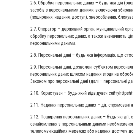
2.6. Обробка персональних даних – будь-яка дія (опе
засобів з персональними даними, включаючи збирання,
(поширення, надання, доступ), знеособлення, блокув
2.7. Оператор – державний орган, муніципальний орг
обробку персональних даних, а також визначають ціл
персональними даними.
2.8. Персональні дані – будь-яка інформація, що ст
2.9. Персональні дані, дозволені суб’єктом персона
персональних даних шляхом надання згоди на оброб
Законом про персональні дані (далі – персональні да
2.10. Користувач – будь-який відвідувач сайтуhttpshtt
2.11. Надання персональних даних – дії, спрямовані 
2.12. Поширення персональних даних – будь-які дії,
ознайомлення з персональними даними необмеженого
телекомунікаційних мережах або надання доступу д