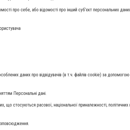
мості про себе, або відомості про інший суб’єкт персональних даних
Користувача
особлених даних про відвідувачів (в т.ч. файлів cookie) за допомогою
оняттям Персональні дані.
их, що стосуються расової, національної приналежності, політичних 
розповсюдження.