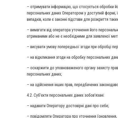
– отримувати інформацію, що стосується обробки йо
персональних даних Оператором у доступній формі, і 
випадків, коли є законні підстави для розкриття так
– вимагати від оператора уточнення його персональни
отриманими або не є необхідними для заявленої мет
– висувати умову попередньої згоди при обробці пер
– на відкликання згоди на обробку персональних дан
– оскаржити до уповноваженого органу захисту прав 
персональних даних;
– на здійснення інших прав, передбачених законодав
4.2. Суб’єкти персональних даних зобов’язані:
– надавати Оператору достовірні дані про себе;
– повідомляти Оператора про уточнення (оновлення, 