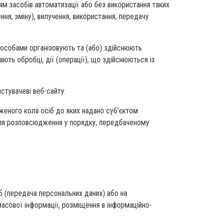
ням засобів автоматизації або без використання таких
ння, зміну), вилучення, використання, передачу
и особами організовують та (або) здійснюють
ють обробці, дії (операції), що здійснюються із
стувачеві веб-сайту.
женого кола осіб до яких надано суб’єктом
для розповсюдження у порядку, передбаченому
б (передача персональних даних) або на
сової інформації, розміщення в інформаційно-