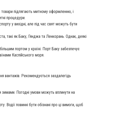
і товари підлягають митному оформленню, і
итні процедури.
орту у вихідні, але під час свят можуть бути
а, такі як Баку, Гянджа та Ленкорань. Однак, деякі
більшим портом у країні. Порт Баку забезпечує
аїнами Каспійського моря.
ння вантажів. Рекомендується заздалегідь
и зимами. Погодні умови можуть вплинути на
. Водії повинні бути обізнані про ці вимоги, щоб