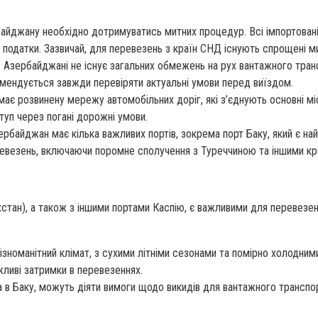
айджану необхідно дотримуватись митних процедур. Всі імпортован
а податки. Зазвичай, для перевезень з країн СНД існують спрощені м
 Азербайджані не існує загальних обмежень на рух вантажного трансп
мендується завжди перевіряти актуальні умови перед виїздом.
є розвинену мережу автомобільних доріг, які з’єднують основні міст
уп через погані дорожні умови.
рбайджан має кілька важливих портів, зокрема порт Баку, який є най
евезень, включаючи поромне сполучення з Туреччиною та іншими кр
хстан), а також з іншими портами Каспію, є важливими для перевезе
зноманітний клімат, з сухими літніми сезонами та помірно холодним
ливі затримки в перевезеннях.
 в Баку, можуть діяти вимоги щодо викидів для вантажного транспорту