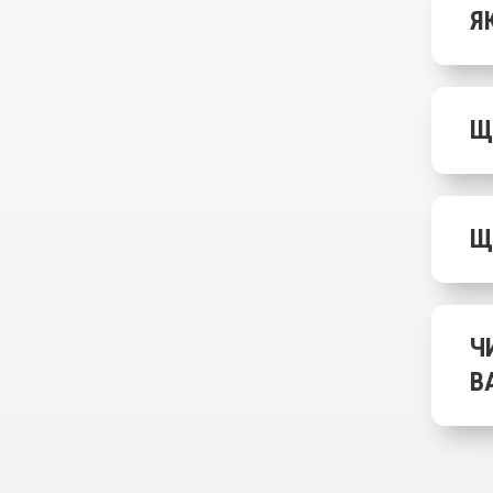
Я
Щ
Щ
Ч
В