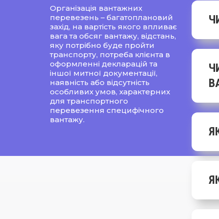
Організація вантажних
перевезень – багатоплановий
Ч
захід, на вартість якого впливає
вага та обсяг вантажу, відстань,
яку потрібно буде пройти
транспорту, потреба клієнта в
оформленні декларацій та
Ч
іншої митної документації,
В
наявність або відсутність
особливих умов, характерних
для транспортного
перевезення специфічного
вантажу.
Я
Я