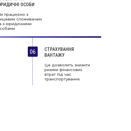
РИДИЧНІ ОСОБИ
и працюємо з
інцевим споживачем
а з юридичними
собами
СТРАХУВАННЯ
06
ВАНТАЖУ
Це дозволить знизити
ризики фінансових
втрат під час
транспортування.