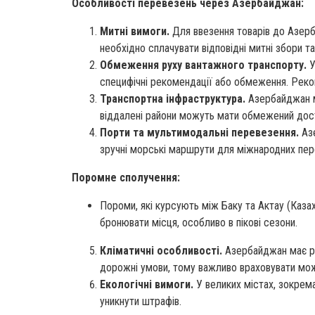
Особливості перевезень через Азербайджан:
Митні вимоги.
Для ввезення товарів до Азерб
необхідно сплачувати відповідні митні збори т
Обмеження руху вантажного транспорту.
У
специфічні рекомендації або обмеження. Реко
Транспортна інфраструктура.
Азербайджан ма
віддалені райони можуть мати обмежений дост
Порти та мультимодальні перевезення.
Азе
зручні морські маршрути для міжнародних пер
Поромне сполучення:
Пороми, які курсують між Баку та Актау (Каза
бронювати місця, особливо в пікові сезони.
Кліматичні особливості.
Азербайджан має рі
дорожні умови, тому важливо враховувати мож
Екологічні вимоги.
У великих містах, зокрема
уникнути штрафів.