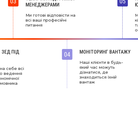
03
05
МЕНЕДЖЕРАМИ
Ю
Ми готові відповісти на
М
всі ваші професійні
к
питання
т
о
 ЗЕД ПІД
МОНІТОРИНГ ВАНТАЖУ
04
Наші клієнти в будь-
який час можуть
на себе всі
дізнатися, де
о ведення
знаходиться їхній
ономічної
вантаж
амовника