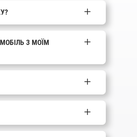
У?
МОБІЛЬ З МОЇМ