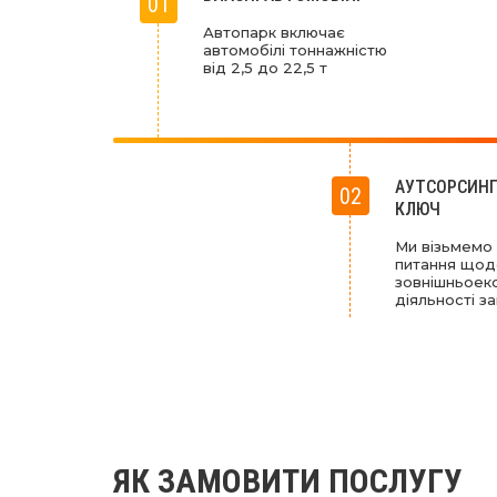
01
Автопарк включає
автомобілі тоннажністю
від 2,5 до 22,5 т
АУТСОРСИНГ
02
КЛЮЧ
Ми візьмемо 
питання щод
зовнішньоек
діяльності з
ЯК ЗАМОВИТИ ПОСЛУГУ