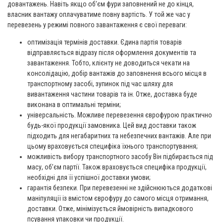
довантажень. Навіть якщо об’єм фури заповнений не до кінця,
власник вантажу оплачуватиме повну вартість. У той же час у
перевезень у режимі повного завантаження є свої переваги:
оптимізація термінів доставки. Єдина партія товарів
відправляється відразу після оформлення документів та
завантаження. Тобто, клієнту не доводиться чекати на
консолідацію, добір вантажів до заповнення всього місця в
транспортному засобі, зупинок під час шляху для
вивантаження частини товарів та ін. Отже, доставка буде
виконана в оптимальні терміни;
універсальність. Можливе перевезення єврофурою практично
будь-якої продукції замовника. Цей вид доставки також
підходить для негабаритних та небезпечних вантажів. Але при
цьому враховується специфіка їхнього транспортування;
можливість вибору транспортного засобу Він підбирається під
масу, об’єм партії. Також враховується специфіка продукції,
необхідні для її успішної доставки умови;
гарантія безпеки. При перевезенні не здійснюються додаткові
маніпуляції із вмістом єврофуру до самого місця отримання,
доставки. Отже, мінімізується ймовірність випадкового
псування упаковки чи продукції.