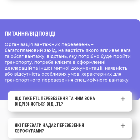
ПИТАННЯ
/ВІДПОВІДІ
Організація вантажних перевезень –
багатоплановий захід, на вартість якого впливає вага
та обсяг вантажу, відстань, яку потрібно буде пройти
транспорту, потреба клієнта в оформленні
декларацій та іншої митної документації, наявність
або відсутність особливих умов, характерних для
транспортного перевезення специфічного вантажу.
ЩО ТАКЕ FTL ПЕРЕВЕЗЕННЯ ТА ЧИМ ВОНА
ВІДРІЗНЯЄТЬСЯ ВІД LTL?
ЯКІ ПЕРЕВАГИ НАДАЄ ПЕРЕВЕЗЕННЯ
ЄВРОФУРАМИ?