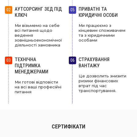
АУТСОРСИНГ ЗЕД ПІД
ПРИВАТНІ ТА
02
05
КЛЮЧ
ЮРИДИЧНІ ОСОБИ
Ми візьмемо на себе
Ми працюємо з
всі питання щодо
кінцевим споживачем
ведення
та з юридичними
зовнішньоекономічної
особами
діяльності замовника
ТЕХНІЧНА
СТРАХУВАННЯ
03
06
ПІДТРИМКА
ВАНТАЖУ
МЕНЕДЖЕРАМИ
Це дозволить знизити
ризики фінансових
Ми готові відповісти
втрат під час
на всі ваші професійні
транспортування.
питання
СЕРТИФІКАТИ