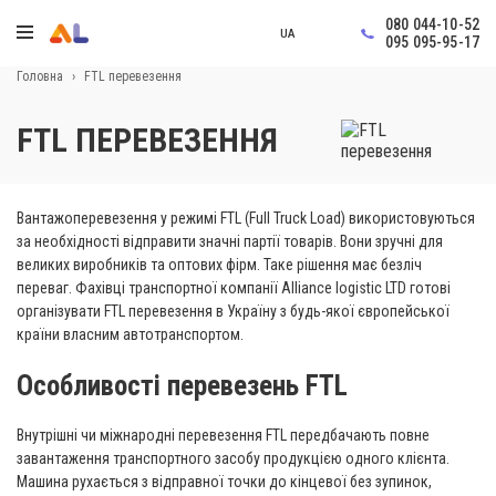
080 044-10-52
UA
095 095-95-17
Головна
›
FTL перевезення
FTL ПЕРЕВЕЗЕННЯ
Вантажоперевезення у режимі FTL (Full Truck Load) використовуються
за необхідності відправити значні партії товарів. Вони зручні для
великих виробників та оптових фірм. Таке рішення має безліч
переваг. Фахівці транспортної компанії Alliance logistic LTD готові
організувати FTL перевезення в Україну з будь-якої європейської
країни власним автотранспортом.
Особливості перевезень FTL
Внутрішні чи міжнародні перевезення FTL передбачають повне
завантаження транспортного засобу продукцією одного клієнта.
Машина рухається з відправної точки до кінцевої без зупинок,