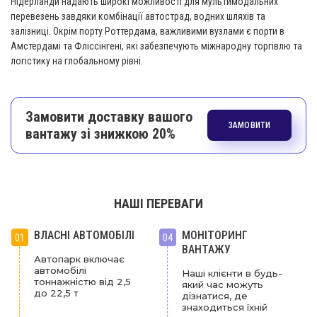
Нідерланди надають широкі можливості для мультимодальних
перевезень завдяки комбінації автострад, водних шляхів та
залізниці. Окрім порту Роттердама, важливими вузлами є порти в
Амстердамі та Фліссінгені, які забезпечують міжнародну торгівлю та
логістику на глобальному рівні.
Замовити доставку вашого
ЗАМОВИТИ
вантажу зі знижкою 20%
НАШІ ПЕРЕВАГИ
ВЛАСНІ АВТОМОБІЛІ
МОНІТОРИНГ
01
04
ВАНТАЖУ
Автопарк включає
автомобілі
Наші клієнти в будь-
тоннажністю від 2,5
який час можуть
до 22,5 т
дізнатися, де
знаходиться їхній