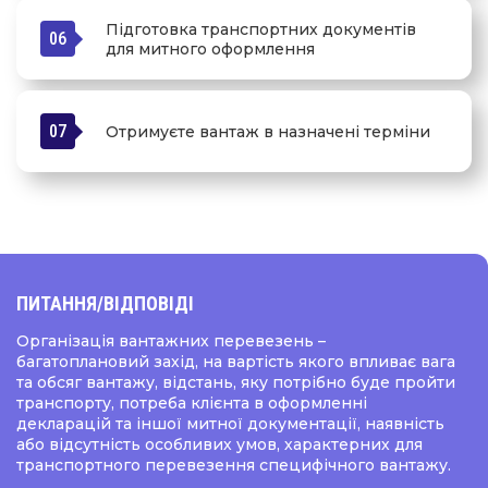
Підготовка транспортних документів
06
для митного оформлення
07
Отримуєте вантаж в назначені терміни
ПИТАННЯ
/ВІДПОВІДІ
Організація вантажних перевезень –
багатоплановий захід, на вартість якого впливає вага
та обсяг вантажу, відстань, яку потрібно буде пройти
транспорту, потреба клієнта в оформленні
декларацій та іншої митної документації, наявність
або відсутність особливих умов, характерних для
транспортного перевезення специфічного вантажу.