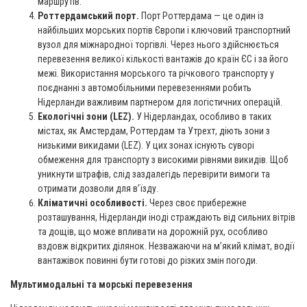
маршрутів.
Роттердамський порт.
Порт Роттердама — це один із
найбільших морських портів Європи і ключовий транспортний
вузол для міжнародної торгівлі. Через нього здійснюється
перевезення великої кількості вантажів до країн ЄС і за його
межі. Використання морського та річкового транспорту у
поєднанні з автомобільними перевезеннями робить
Нідерланди важливим партнером для логістичних операцій.
Екологічні зони (LEZ).
У Нідерландах, особливо в таких
містах, як Амстердам, Роттердам та Утрехт, діють зони з
низькими викидами (LEZ). У цих зонах існують суворі
обмеження для транспорту з високими рівнями викидів. Щоб
уникнути штрафів, слід заздалегідь перевірити вимоги та
отримати дозволи для в’їзду.
Кліматичні особливості.
Через своє прибережне
розташування, Нідерланди іноді страждають від сильних вітрів
та дощів, що може впливати на дорожній рух, особливо
вздовж відкритих ділянок. Незважаючи на м’який клімат, водії
вантажівок повинні бути готові до різких змін погоди.
Мультимодальні та морські перевезення