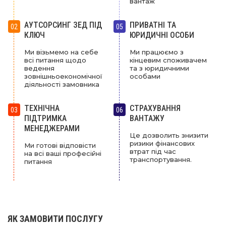
вантаж
АУТСОРСИНГ ЗЕД ПІД
ПРИВАТНІ ТА
02
05
КЛЮЧ
ЮРИДИЧНІ ОСОБИ
Ми візьмемо на себе
Ми працюємо з
всі питання щодо
кінцевим споживачем
ведення
та з юридичними
зовнішньоекономічної
особами
діяльності замовника
ТЕХНІЧНА
СТРАХУВАННЯ
03
06
ПІДТРИМКА
ВАНТАЖУ
МЕНЕДЖЕРАМИ
Це дозволить знизити
ризики фінансових
Ми готові відповісти
втрат під час
на всі ваші професійні
транспортування.
питання
ЯК ЗАМОВИТИ ПОСЛУГУ