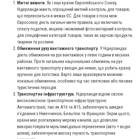
Митні вимоги.
Як і інші країни Європейського Союзу,
Нідерланди мають спрощений митний контроль для товарів,
що перевозяться в межах ЄС. Для товарів з-поза меж
Євросоюзу діють загальні митні правила, що включають
сплату податків, акцизів і можливий фітосанітарний контроль
для специфічних категорій товарів, таких як харчові продукти,
тварини та рослини.
Обмеження руху вантажного транспорту.
У Нідерландах
діють обмеження на рух вантажівок у певні години в міських
районах. Проте загальних національних обмежень на рух
вантажного транспорту у вихідні дні немає, що робить країну
зручною для логістики. Варто лише враховувати можливі
локальні обмеження, особливо під час святкових або пікових
туристичних періодів.
Транспортна інфраструктура.
Нідерланди відомі своєю
високоякісною транспортною інфраструктурою.
Автомагістралі, такі як A16 та A15, забезпечують швидке
з’єднання з Німеччиною, Бельгією та Францією. Окрім цього,
країна має розгалужену мережу каналів, що дозволяє
використовувати мультимодальні перевезення (авто + водні
шляхи), забезпечуючи високу гнучкість транспортних