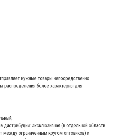
отправляет нужные товары непосредственно
алы распределения более характерны для
льный;
па дистрибуции: эксклюзивная (в отдельной области
т между ограниченным кругом оптовиков) и