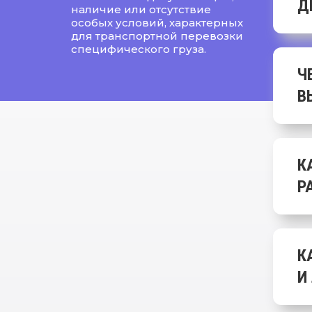
Д
наличие или отсутствие
особых условий, характерных
для транспортной перевозки
специфического груза.
Ч
В
К
Р
К
И